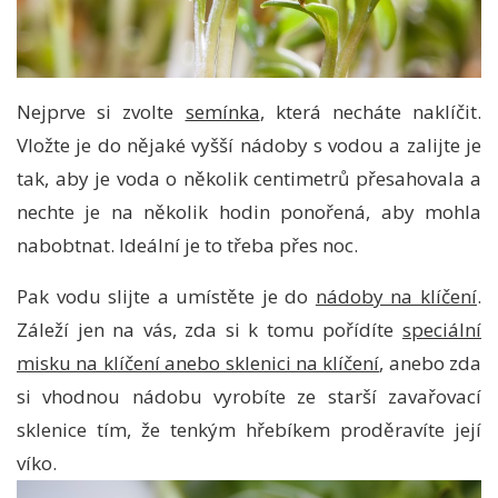
Nejprve si zvolte
semínka
, která necháte naklíčit.
Vložte je do nějaké vyšší nádoby s vodou a zalijte je
tak, aby je voda o několik centimetrů přesahovala a
nechte je na několik hodin ponořená, aby mohla
nabobtnat. Ideální je to třeba přes noc.
Pak vodu slijte a umístěte je do
nádoby na klíčení
.
Záleží jen na vás, zda si k tomu pořídíte
speciální
misku na klíčení anebo sklenici na klíčení
, anebo zda
si vhodnou nádobu vyrobíte ze starší zavařovací
sklenice tím, že tenkým hřebíkem proděravíte její
víko.