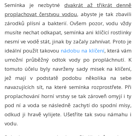
Semínka je nezbytné
dvakrát až třikrát denně
proplachovat čerstvou vodou
, abyste je tak zbavili
zárodků plísní a bakterií. Ovšem pozor, vodu vždy
musíte nechat odkapat, semínka ani klíčící rostlinky
nesmí ve vodě stát, jinak by začaly zahnívat. Proto je
ideální použít takovou
nádobu na klíčení
, která vám
umožní průběžný odtok vody po propláchnutí. K
tomuto účelu byly navrženy sady misek na klíčení,
jež mají v podstatě podobu několika na sebe
navazujících sít, na které semínka rozprostřete. Při
proplachování horní vrstvy se tak zároveň omyjí i ty
pod ní a voda se následně zachytí do spodní mísy,
odkud ji hravě vylijete. Ušetříte tak svou námahu i
vodu.