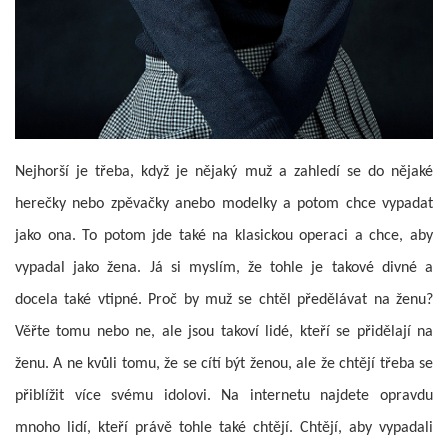
Nejhorší je třeba, když je nějaký muž a zahledí se do nějaké
herečky nebo zpěvačky anebo modelky a potom chce vypadat
jako ona. To potom jde také na klasickou operaci a chce, aby
vypadal jako žena. Já si myslím, že tohle je takové divné a
docela také vtipné. Proč by muž se chtěl předělávat na ženu?
Věřte tomu nebo ne, ale jsou takoví lidé, kteří se přidělají na
ženu. A ne kvůli tomu, že se cítí být ženou, ale že chtějí třeba se
přiblížit více svému idolovi. Na internetu najdete opravdu
mnoho lidí, kteří právě tohle také chtějí. Chtějí, aby vypadali