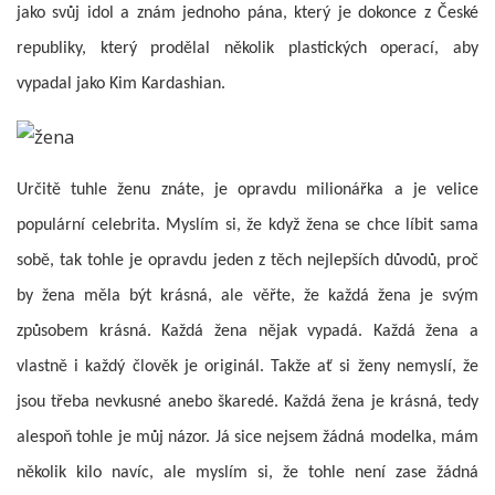
jako svůj idol a znám jednoho pána, který je dokonce z České
republiky, který prodělal několik plastických operací, aby
vypadal jako Kim Kardashian.
Určitě tuhle ženu znáte, je opravdu milionářka a je velice
populární celebrita. Myslím si, že když žena se chce líbit sama
sobě, tak tohle je opravdu jeden z těch nejlepších důvodů, proč
by žena měla být krásná, ale věřte, že každá žena je svým
způsobem krásná. Každá žena nějak vypadá. Každá žena a
vlastně i každý člověk je originál. Takže ať si ženy nemyslí, že
jsou třeba nevkusné anebo škaredé. Každá žena je krásná, tedy
alespoň tohle je můj názor. Já sice nejsem žádná modelka, mám
několik kilo navíc, ale myslím si, že tohle není zase žádná