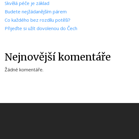
Skvělá péče je základ
Budete nejžádanějším párem
Co každého bez rozdílu potěší?
Přijeďte si užít dovolenou do Čech
Nejnovější komentáře
Žádné komentáře.