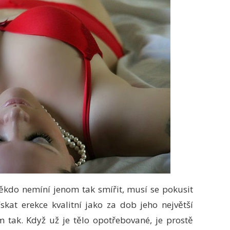
někdo nemíní jenom tak smířit, musí se pokusit
ískat erekce kvalitní jako za dob jeho největší
 tak. Když už je tělo opotřebované, je prostě