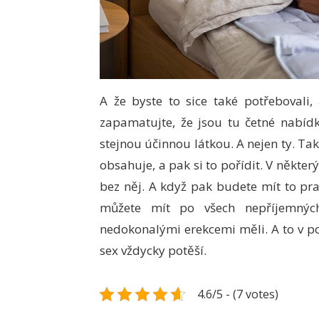
A že byste to sice také potřebovali
zapamatujte, že jsou tu četné nabídk
stejnou účinnou látkou. A nejen ty. Tak
obsahuje, a pak si to pořídit. V někte
bez něj.
A když pak budete mít to pr
můžete mít po všech nepříjemných
nedokonalými erekcemi měli. A to v pos
sex vždycky potěší.
4.6/5 - (7 votes)