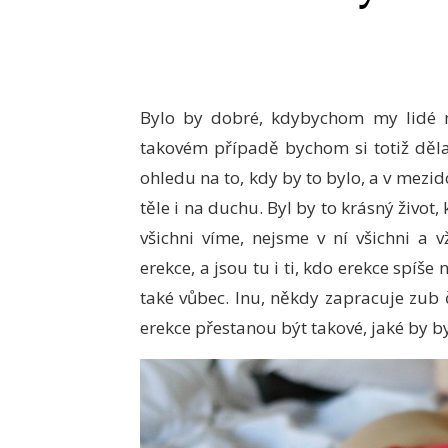
Bylo by dobré, kdybychom my lidé m
takovém případě bychom si totiž dělal
ohledu na to, kdy by to bylo, a v mez
těle i na duchu. Byl by to krásný život,
všichni víme, nejsme v ní všichni a
erekce, a jsou tu i ti, kdo erekce spíše
také vůbec. Inu, někdy zapracuje zub 
erekce přestanou být takové, jaké by b