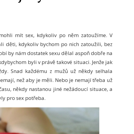
ohli mít sex, kdykoliv po něm zatoužíme. V
i děti, kdykoliv bychom po nich zatoužili, bez
idobí by nám dostatek sexu dělal aspoň dobře na
 kdybychom byli v právě takové situaci. Jenže jak
 vždy. Snad každému z mužů už někdy selhala
 nemají, než aby je měli. Nebo je nemají třeba už
času, někdy nastanou jiné nežádoucí situace, a
yly pro sex potřeba.