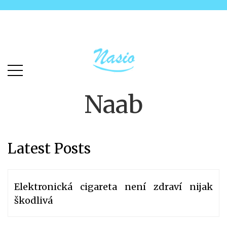
Skip
Skip
to
to
main
content
menu
Naab
Latest Posts
Elektronická cigareta není zdraví nijak
škodlivá