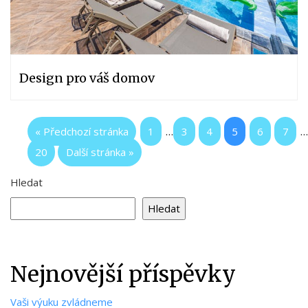
Design pro váš domov
...
..
« Předchozí stránka
1
3
4
5
6
7
20
Další stránka »
Hledat
Hledat
Nejnovější příspěvky
Vaši výuku zvládneme