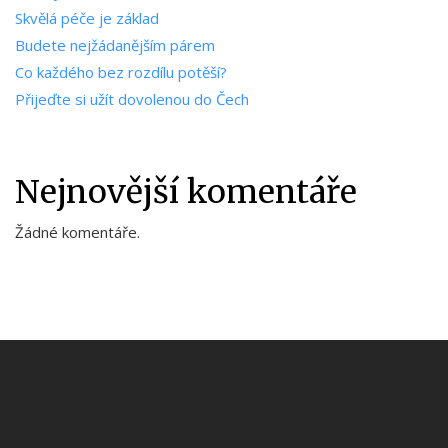
Skvělá péče je základ
Budete nejžádanějším párem
Co každého bez rozdílu potěší?
Přijeďte si užít dovolenou do Čech
Nejnovější komentáře
Žádné komentáře.