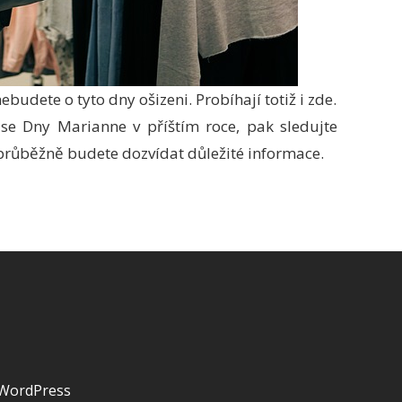
budete o tyto dny ošizeni. Probíhají totiž i zde.
e se Dny Marianne v příštím roce, pak sledujte
průběžně budete dozvídat důležité informace.
 WordPress