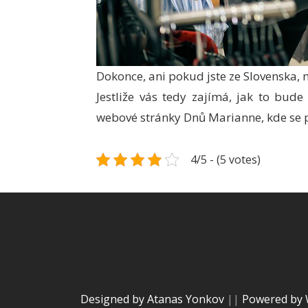
Dokonce, ani pokud jste ze Slovenska, ne
Jestliže vás tedy zajímá, jak to bud
webové stránky Dnů Marianne, kde se 
4/5 - (5 votes)
Designed by Atanas Yonkov
||
Powered by