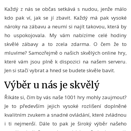
Každý z nás se občas setkává s nudou, jenže málo
kdo pak ví, jak se jí zbavit. Každý má pak vysoké
nároky na zábavu a neumí si najít takovou, která by
ho uspokojovala. My vám nabízíme celé hodiny
skvělé zábavy a to zcela zdarma. O čem že to
mluvíme? Samozřejmě o našich skvělých
online hry
,
které vám jsou plně k dispozici na našem serveru.
Jen si stačí vybrat a hned se budete skvěle bavit.
Výběr u nás je skvělý
Říkáte si, čím by vás naše 1001 hry mohly zaujmout?
Je to především jejich vysoké rozlišení doplněné
kvalitním zvukem a snadné ovládání, které zvládnou
i ti nejmenší. Dále to pak je široký výběr našeho