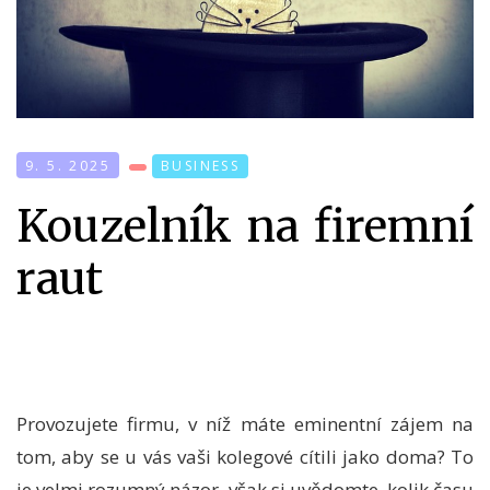
9. 5. 2025
BUSINESS
Kouzelník na firemní
raut
Provozujete firmu, v níž máte eminentní zájem na
tom, aby se u vás vaši kolegové cítili jako doma? To
je velmi rozumný názor, však si uvědomte, kolik času