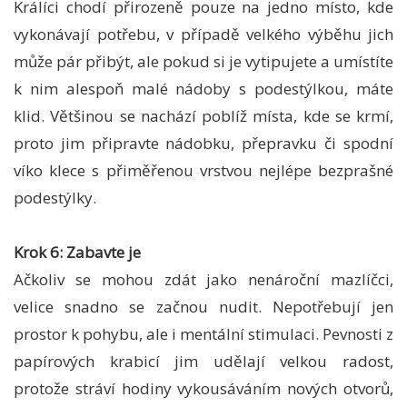
Králíci chodí přirozeně pouze na jedno místo, kde
vykonávají potřebu, v případě velkého výběhu jich
může pár přibýt, ale pokud si je vytipujete a umístíte
k nim alespoň malé nádoby s podestýlkou, máte
klid. Většinou se nachází poblíž místa, kde se krmí,
proto jim připravte nádobku, přepravku či spodní
víko klece s přiměřenou vrstvou nejlépe bezprašné
podestýlky.
Krok 6: Zabavte je
Ačkoliv se mohou zdát jako nenároční mazlíčci,
velice snadno se začnou nudit. Nepotřebují jen
prostor k pohybu, ale i mentální stimulaci. Pevnosti z
papírových krabicí jim udělají velkou radost,
protože stráví hodiny vykousáváním nových otvorů,