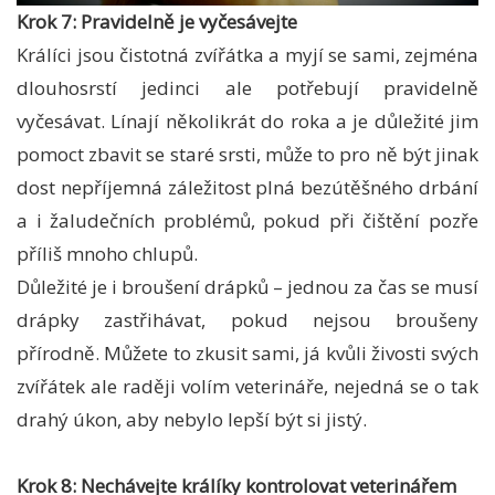
Krok 7: Pravidelně je vyčesávejte
Králíci jsou čistotná zvířátka a myjí se sami, zejména
dlouhosrstí jedinci ale potřebují pravidelně
vyčesávat. Línají několikrát do roka a je důležité jim
pomoct zbavit se staré srsti, může to pro ně být jinak
dost nepříjemná záležitost plná bezútěšného drbání
a i žaludečních problémů, pokud při čištění pozře
příliš mnoho chlupů.
Důležité je i broušení drápků – jednou za čas se musí
drápky zastřihávat, pokud nejsou broušeny
přírodně. Můžete to zkusit sami, já kvůli živosti svých
zvířátek ale raději volím veterináře, nejedná se o tak
drahý úkon, aby nebylo lepší být si jistý.
Krok 8: Nechávejte králíky kontrolovat veterinářem