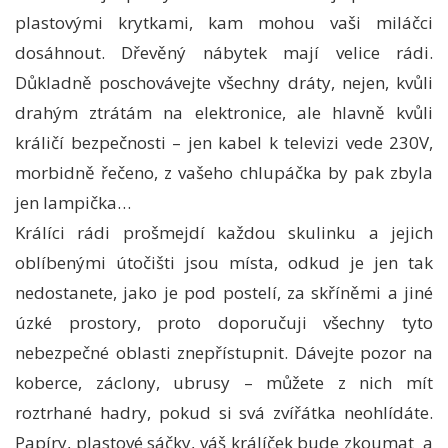
plastovými krytkami, kam mohou vaši miláčci
dosáhnout. Dřevěný nábytek mají velice rádi.
Důkladně poschovávejte všechny dráty, nejen, kvůli
drahým ztrátám na elektronice, ale hlavně kvůli
králičí bezpečnosti – jen kabel k televizi vede 230V,
morbidně řečeno, z vašeho chlupáčka by pak zbyla
jen lampička…
Králíci rádi prošmejdí každou skulinku a jejich
oblíbenými útočišti jsou místa, odkud je jen tak
nedostanete, jako je pod postelí, za skříněmi a jiné
úzké prostory, proto doporučuji všechny tyto
nebezpečné oblasti znepřístupnit. Dávejte pozor na
koberce, záclony, ubrusy – můžete z nich mít
roztrhané hadry, pokud si svá zvířátka neohlídáte.
Papíry, plastové sáčky, váš králíček bude zkoumat a