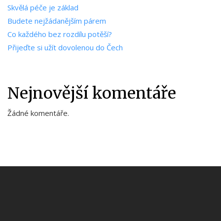
Skvělá péče je základ
Budete nejžádanějším párem
Co každého bez rozdílu potěší?
Přijeďte si užít dovolenou do Čech
Nejnovější komentáře
Žádné komentáře.