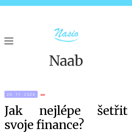
Skip
Skip
to
to
main
content
menu
Naab
20. 11. 2024
Jak nejlépe šetřit
svoje finance?