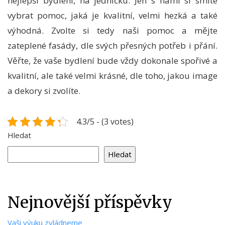
nejlepší bydlení, na jedničku. Jen s námi si smíte
vybrat pomoc, jaká je kvalitní, velmi hezká a také
výhodná. Zvolte si tedy naši pomoc a mějte
zateplené fasády, dle svých přesných potřeb i přání.
Věřte, že vaše bydlení bude vždy dokonale spořivé a
kvalitní, ale také velmi krásné, dle toho, jakou image
a dekory si zvolíte.
4.3/5 - (3 votes)
Hledat
Hledat
Nejnovější příspěvky
Vaši výuku zvládneme