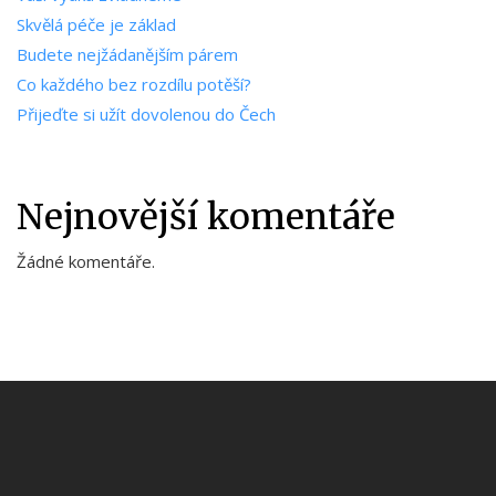
Skvělá péče je základ
Budete nejžádanějším párem
Co každého bez rozdílu potěší?
Přijeďte si užít dovolenou do Čech
Nejnovější komentáře
Žádné komentáře.