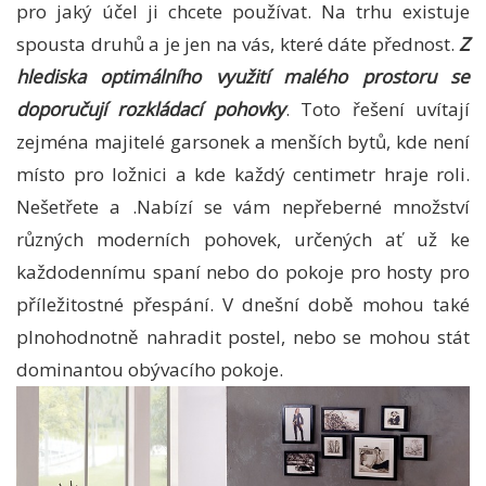
pro jaký účel ji chcete používat. Na trhu existuje
spousta druhů a je jen na vás, které dáte přednost.
Z
hlediska optimálního využití malého prostoru se
doporučují rozkládací pohovky
. Toto řešení uvítají
zejména majitelé garsonek a menších bytů, kde není
místo pro ložnici a kde každý centimetr hraje roli.
Nešetřete a .Nabízí se vám nepřeberné množství
různých moderních pohovek, určených ať už ke
každodennímu spaní nebo do pokoje pro hosty pro
příležitostné přespání. V dnešní době mohou také
plnohodnotně nahradit postel, nebo se mohou stát
dominantou obývacího pokoje.