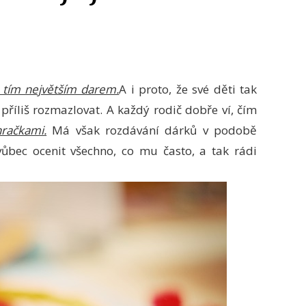
 tím největším darem.
A i proto, že své děti tak
říliš rozmazlovat. A každý rodič dobře ví, čím
hračkami
.
Má však rozdávání dárků v podobě
ůbec ocenit všechno, co mu často, a tak rádi