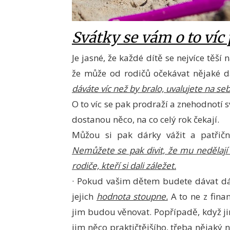
Svátky se vám o to víc
Je jasné, že každé dítě se nejvíce těší
že může od rodičů očekávat nějaké 
dáváte víc než by bralo, uvalujete na seb
O to víc se pak prodraží a znehodnotí s
dostanou něco, na co celý rok čekají.
Můžou si pak dárky vážit a patřičn
Nemůžete se pak divit, že mu nedělají 
rodiče, kteří si dali záležet.
· Pokud vašim dětem budete dávat dár
jejich
hodnota stoupne.
A to ne z fina
jim budou věnovat. Popřípadě, když ji
jim něco praktičtějšího, třeba nějaký 