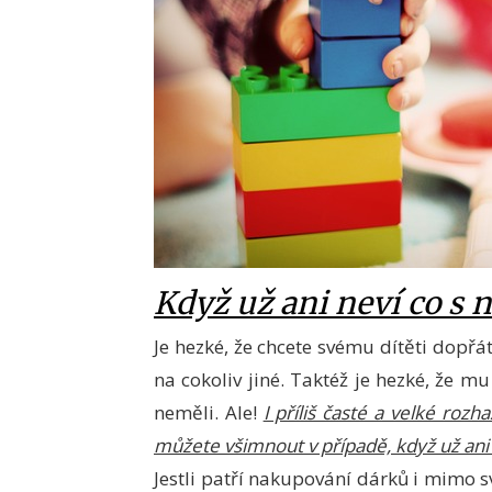
Když už ani neví co s 
Je hezké, že chcete svému dítěti dopřát
na cokoliv jiné. Taktéž je hezké, že mu 
neměli. Ale!
I příliš časté a velké roz
můžete všimnout v případě, když už ani
Jestli patří nakupování dárků i mimo s