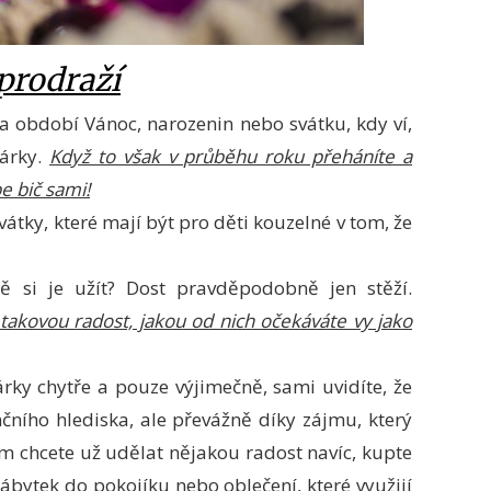
 prodraží
 na období Vánoc, narozenin nebo svátku, kdy ví,
dárky.
Když to však v průběhu roku přeháníte a
e bič sami!
vátky, které mají být pro děti kouzelné v tom, že
ě si je užít? Dost pravděpodobně jen stěží.
takovou radost, jakou od nich očekáváte vy jako
ky chytře a pouze výjimečně, sami uvidíte, že
nčního hlediska, ale převážně díky zájmu, který
m chcete už udělat nějakou radost navíc, kupte
nábytek do pokojíku nebo oblečení, které využijí