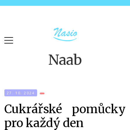
Skip
Skip
to
to
main
content
menu
Naab
27. 10. 2024
Cukrářské pomůcky
pro každý den