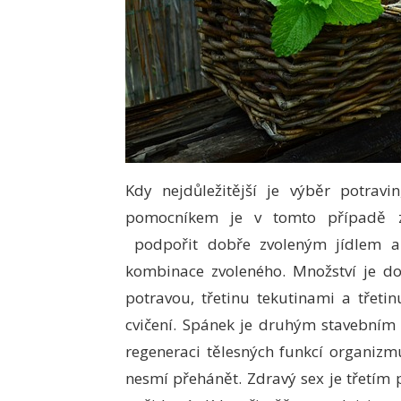
Kdy nejdůležitější je výběr potrav
pomocníkem je v tomto případě zn
podpořit dobře zvoleným jídlem a n
kombinace zvoleného. Množství je d
potravou, třetinu tekutinami a třeti
cvičení. Spánek je druhým stavební
regeneraci tělesných funkcí organizm
nesmí přehánět. Zdravý sex je třetím