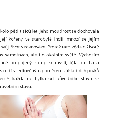
kolo pěti tisíců let, jeho moudrost se dochovala
jí kořeny ve starobylé Indii, mnozí se jejím
svůj život v rovnováze. Protož tato věda o životě
ás samotných, ale i o okolním světě. Výchozím
emně propojený komplex mysli, těla, ducha a
 nás rodí s jedinečným poměrem základních prvků
země, každá odchylka od původního stavu se
dravotním stavu.