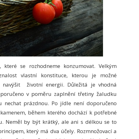
in, které se rozhodneme konzumovat. Velkým
alost vlastní konstituce, kterou je možné
avýšit životní energii. Důležitá je vhodná
oporučeno v poměru zaplnění třetiny žaludku
nu nechat prázdnou. Po jídle není doporučeno
m kamenem, během kterého dochází k potřebné
u. Neměl by být krátký, ale ani s délkou se to
 principem, který má dva účely. Rozmnožovací a