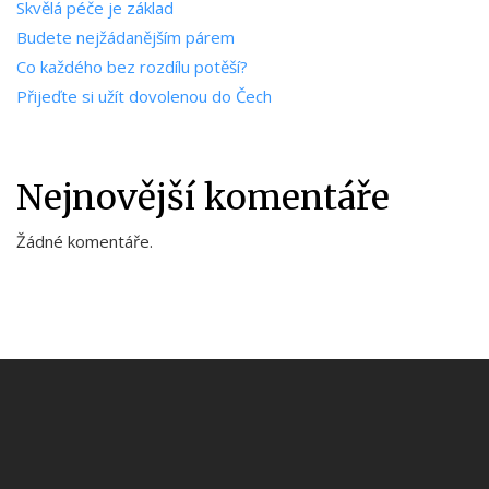
Skvělá péče je základ
Budete nejžádanějším párem
Co každého bez rozdílu potěší?
Přijeďte si užít dovolenou do Čech
Nejnovější komentáře
Žádné komentáře.