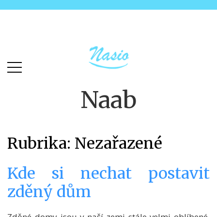
Skip
Skip
to
to
main
content
menu
Naab
Rubrika:
Nezařazené
Kde si nechat postavit
zděný dům
Zděné domy jsou v naší zemi stále velmi oblíbené.